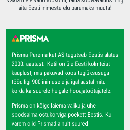
Vaata meie vabu töökohti, täida sooviavaldus ning
aita Eesti inimeste elu paremaks muuta!
Prisma Peremarket AS tegutseb Eestis alates
2000. aastast. Ketil on üle Eesti kolmteist
kauplust, mis pakuvad koos tugiüksusega
tööd ligi 900 inimesele ja igal aastal mitu
korda ka suurele hulgale hooajatöötajatele.
Prisma on kõige laiema valiku ja ühe
soodsaima ostukorviga poekett Eestis. Kui
varem olid Prismad ainult suured