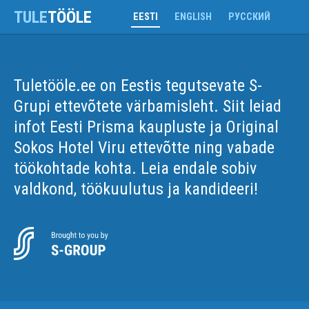
TULE
TÖÖLE
EESTI
ENGLISH
РУССКИЙ
Tuletööle.ee on Eestis tegutsevate S-
Grupi ettevõtete värbamisleht. Siit leiad
infot Eesti Prisma kaupluste ja Original
Sokos Hotel Viru ettevõtte ning vabade
töökohtade kohta. Leia endale sobiv
valdkond, töökuulutus ja kandideeri!