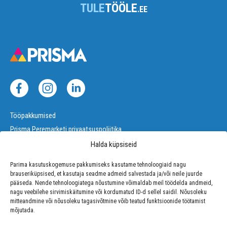
TULE
TÖÖLE
.EE
Tööpakkumised
Prisma Peremarketi privaatsuspoliitika
Halda küpsiseid
Halda küpsiseid
Parima kasutuskogemuse pakkumiseks kasutame tehnoloogiaid nagu
brauseriküpsised, et kasutaja seadme admeid salvestada ja/või neile juurde
pääseda. Nende tehnoloogiatega nõustumine võimaldab meil töödelda andmeid,
nagu veebilehe sirvimiskäitumine või kordumatud ID-d sellel saidil. Nõusoleku
mitteandmine või nõusoleku tagasivõtmine võib teatud funktsioonide töötamist
mõjutada.