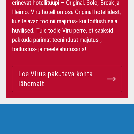
erinevat hotellitüüpi – Original, Solo, Break ja
Heimo. Viru hotell on osa Original hotellidest,
kus leiavad töö nii majutus- kui toitlustusala
huvilised. Tule tööle Viru perre, et saaksid
pakkuda parimat teenindust majutus-,
toitlustus- ja meelelahutusäris!
Loe Virus pakutava kohta
lähemalt